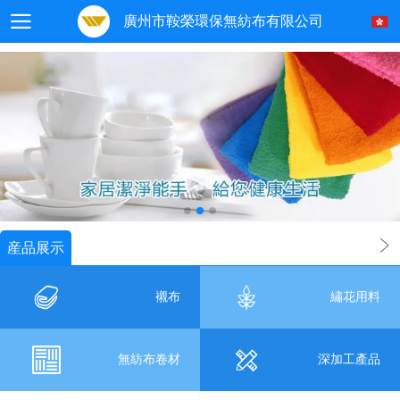
廣州市鞍榮環保無紡布有限公司
産品展示
襯布
繡花用料
無紡布卷材
深加工產品