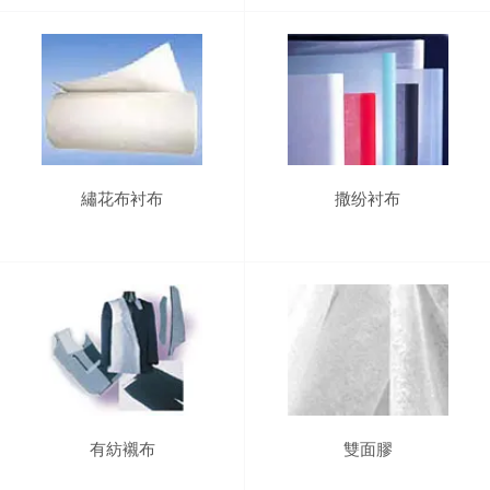
繡花布衬布
撒纷衬布
有紡襯布
雙面膠