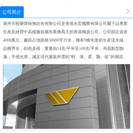
公司简介
廣州市鞍榮環保無紡布有限公司是香港永宏國際有限公司屬下以專業
生産及經營中高檔服裝襯布業務爲主的香港獨資公司。公司固定資産
4000萬元，廠區占地面積30000平方米，擁有9條先進的生産流水線。
品種齊全，顔色多樣，重量由14克/平米至100克/平米，布面點型飽
滿，手感光滑，滿足現代服裝所需的“輕、薄、柔、飄、挺”的潮流...