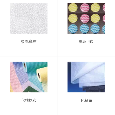
漿點襯布
壓縮毛巾
化粘抹布
化粘布