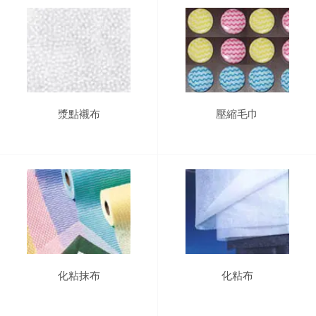
漿點襯布
壓縮毛巾
化粘抹布
化粘布