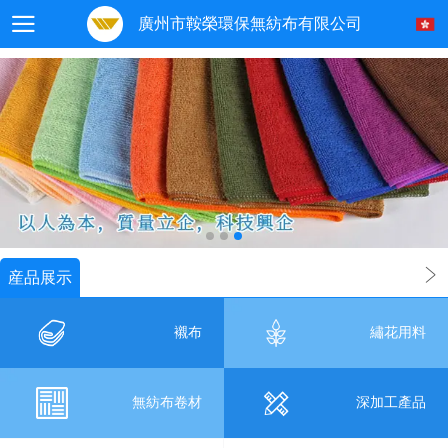
廣州市鞍榮環保無紡布有限公司
産品展示
襯布
繡花用料
無紡布卷材
深加工產品