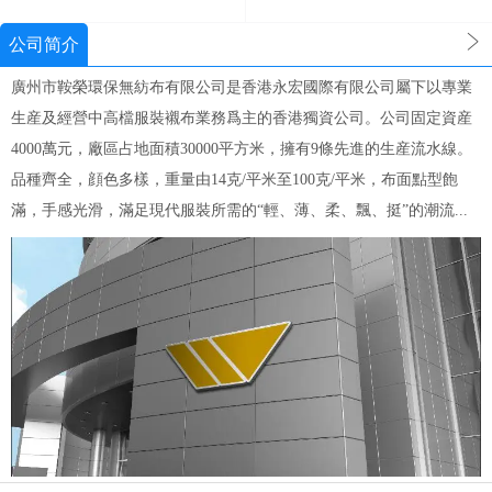
公司简介
廣州市鞍榮環保無紡布有限公司是香港永宏國際有限公司屬下以專業
生産及經營中高檔服裝襯布業務爲主的香港獨資公司。公司固定資産
4000萬元，廠區占地面積30000平方米，擁有9條先進的生産流水線。
品種齊全，顔色多樣，重量由14克/平米至100克/平米，布面點型飽
滿，手感光滑，滿足現代服裝所需的“輕、薄、柔、飄、挺”的潮流...