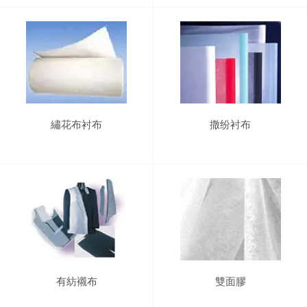
繡花布衬布
撒纷衬布
有紡襯布
雙面膠